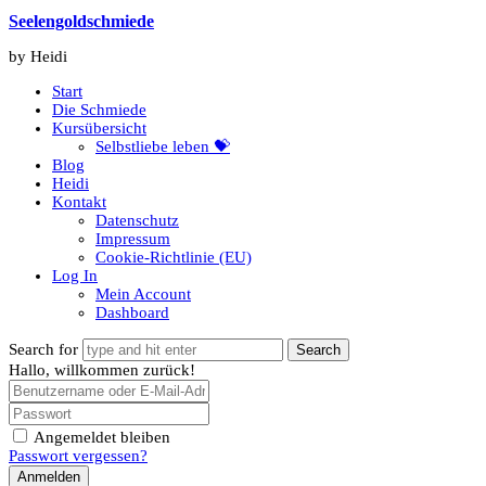
Seelengoldschmiede
Seelengoldschmiede
by Heidi
Start
Die Schmiede
Kursübersicht
Selbstliebe leben 💝
Blog
Heidi
Kontakt
Datenschutz
Impressum
Cookie-Richtlinie (EU)
Log In
Mein Account
Dashboard
Search for
Hallo, willkommen zurück!
Angemeldet bleiben
Passwort vergessen?
Anmelden